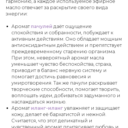
гармонию, а каждое используемое эфирное
масло отвечает за раскрытие своего вида
энергии:
Аромат
пачулей
даёт ощущение
спокойствия и собранности, побуждает к
активным действиям. Оно обладает мощным
антиоксидантным действием и препятствует
преждевременному старению организма.
При этом, невероятный аромат масла
уменьшает чувство беспокойства, страха,
приводит в баланс нервную систему и
помогает достичь равновесия и
умиротворения. Так же пачули раскрывает
творческие способности, помогает творить,
воплощать идеи, добиваться задуманного и
наслаждаться жизнью.
Аромат
иланг-иланг
увлажняет и защищает
кожу, делает её бархатистой и нежной.
Считается, что этот деликатный и
чувственный аромат притягивает любовь и